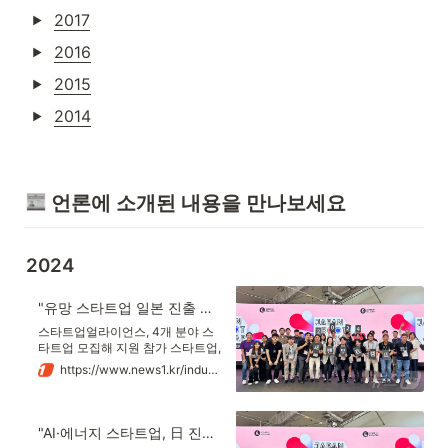
2017
2016
2015
2014
 언론에 소개된 내용을 만나보세요
2024
"유망 스타트업 일본 진출 지원"…제11회 재팬부트캠프 성료
스타트업얼라이언스, 4개 분야 스
타트업 모집해 지원 참가 스타트업,
일본 현지서 투자사 만나 네트워킹
https://www.news1.kr/industry/sb-founded/5552699
스타트업얼라이언스는 일본 시장
진출을 희망하는 국내 유망 스타트
업을 일본의 대기업과 투자자들과
연결하는 '재팬부트캠프' 프로그램
"AI·에너지 스타트업, 日 진출 지원" 스타트업얼라이언스, 재팬부트캠프 개최
을 성료했다고 27일 밝혔다.201 …