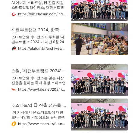
AI·에너지 스타트업, 日 진출 지원
스타트업얼라이언스, 재팬부트캠
프 개최
https://biz.chosun.com/industry/business-venture/2024/09/27/YFU346VHRJDR7F6J5GGZCCXDRE/
재팬부트캠프 2024, 한국 스타트업 일본 진출 교두보 마련 - 플래텀
스타트업얼라이언스가 주최한 '재
팬부트캠프 2024'가 지난 9월 24
일부터 26일까지 도쿄에서 성공적
https://platum.kr/archives/235291
으로 개최됐다. 올해로 11회째를 맞
은 이 프로그램은 한국 스타트업들
의 일본 시장 진출을 지원하는 중요
한 플랫폼으로 자리매김했다.
스얼, '재팬부트캠프 2024' 개최...日VC·대기업과의 교류의 장 - 와우테일
스타트업얼라이언스는 일본 시장
진출을 원하는 국내 유망 스타트업
을 일본의 대기업과 투자자들에게
https://wowtale.net/2024/09/27/230298/
연결하는 ‘재팬부트캠프’ 프로그램
이 성공적으로 개최됐다고 27일 밝
혔다. 2014년에 시작해 올해로 11
K-스타트업 日 진출 성공률 높인다…11회차 '재팬부트캠프' 성료 - 머니투데이
회째를 맞는 재팬부트캠프는 지난
24일부터 26일까지 3일간 도쿄 일
[이 기사에 나온 스타트업에 대한
원에서 진행됐다.
보다 다양한 기업정보는 유니콘팩
토리 빅데이터 플랫폼 '데이터랩'에
https://www.mt.co.kr/future/2024/09/27/2024092715013116302
서 볼 수 있습니다. ] 국내 스타트업
민관협력 기관 스타트업얼라이언