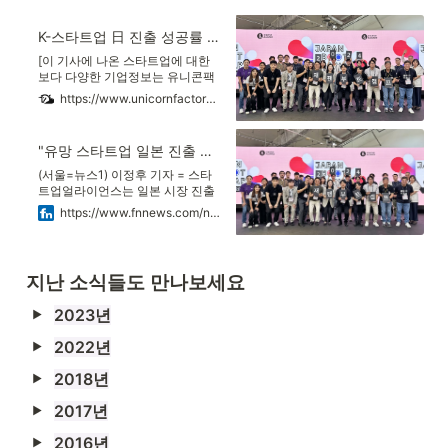
스가 일본 시장 진출을 원하는 스타
트업을 일본 대기업 및 투자자들에
K-스타트업 日 진출 성공률 높인다…11회차 '재팬부트캠프' 성료 - 유니콘팩토리
게 연결하는 '재팬부트캠프'를 성료
했다고 27일 밝혔다.
[이 기사에 나온 스타트업에 대한
보다 다양한 기업정보는 유니콘팩
토리 빅데이터 플랫폼 '데이터랩'에
https://www.unicornfactory.co.kr/article/2024092715013116302
서 볼 수 있습니다.] 국내 스타트업
민관협력 기관 스타트업얼라이언
스가 일본 시장 진출을 원하는 스타
"유망 스타트업 일본 진출 지원"…제11회 재팬부트캠프 성료
트업을 일본 대기업 및 투자자들에
게 연결하는 '재팬부트캠프'를 성료
(서울=뉴스1) 이정후 기자 = 스타
했다고 27일 밝혔다. 2014년부터
트업얼라이언스는 일본 시장 진출
시작한 재팬부트캠프는 매년 국내
을 희망하는 국내 유망 스타트업을
https://www.fnnews.com/news/202409270852410219
스타트업 최대 10개팀을
일본의 대기업과 투자자들과 연결
하는 '재팬부트캠프' 프로그램을 성
료했다고 27일 밝혔다.2014년에
시작해 올해로 11회째를 맞은 재팬
지난 소식들도 만나보세요
부트캠프는 일본에서 관심이 많..
2023년
2022년
2018년
2017년
2016년