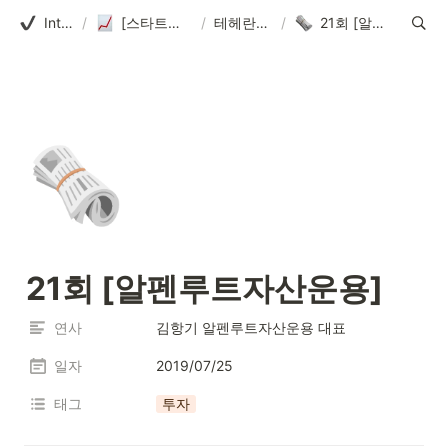
Introduction
/
[스타트업얼라이언스] 테헤란로펀딩클럽
/
테헤란로펀딩클럽
/
21회 [알펜루트자산운용]
🗞️
21회 [알펜루트자산운용]
연사
김항기 알펜루트자산운용 대표
일자
2019/07/25
태그
투자