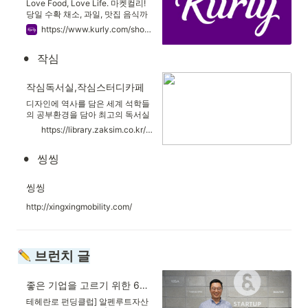
Love Food, Love Life. 마켓컬리!
당일 수확 채소, 과일, 맛집 음식까
지 내일 아침 문 앞에서 만나요!
https://www.kurly.com/shop/main/index.php?utm_campaign=home&utm_medium=2203&utm_source=1049&utm_content=pc_brand&utm_term=SA_naverBRmain_text
•
작심
작심독서실,작심스터디카페
디자인에 역사를 담은 세계 석학들
의 공부환경을 담아 최고의 독서실
브랜드를 만들어 냈습니다. 최고의
https://library.zaksim.co.kr/about?utm_source=naver&utm_medium=brand_PC&utm_campaign=210720_title
공부경험 유학파 출신 창업자가 하
버드, 옥스퍼드, MIT, 콜롬비아, 예
•
씽씽
일 등을 방문하고 경험했던 세계 석
학들의 공부환경을 작심독서실 에
담아 구현하였습니다 최고의 성공
씽씽
파트너 타 프리미엄 독서실 대비
1.8배 이상 낮은 투자비용으로 가맹
http://xingxingmobility.com/
점주의 수익성을 높이고, 가맹점이
살아야 본사도 산다는 책임의식을
바탕으로 빠르게 달려왔습니다.
 브런치 글
좋은 기업을 고르기 위한 6가지 질문
테헤란로 펀딩클럽] 알펜루트자산