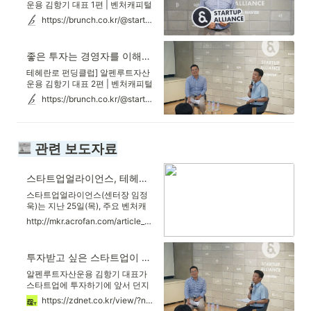
운용 김항기 대표 1편 | 벤처캐피털
은 스타트업에 투자하고 그들의 성
https://brunch.co.kr/@startupalliance/129
장을 도와주는 훌륭한 파트너입니
다. 스타트업얼라이언스는 한국 스
타트업 생태계에 좋은 VC를 소개
좋은 투자는 경영자를 이해하는 것에서 시작한다
하고, 창업자들이 VC와 더 가까워
질 기회를 만들 수 있도록 노력하겠
테헤란로 펀딩클럽] 알펜루트자산
습니다. 스타트업얼라이언스가 스
운용 김항기 대표 2편 | 벤처캐피털
물한 번째로 소개하는 곳은 알펜루
은 스타트업에 투자하고 그들의 성
https://brunch.co.kr/@startupalliance/131
트자산운용입니다. 행사는 김항기
장을 도와주는 훌륭한 파트너입니
대표의 알펜루트자산운용 소개, 임
다. 스타트업얼라이언스는 한국 스
정욱 스타트업얼라이언스 센
타트업 생태계에 좋은 VC를 소개
하고, 창업자들이 VC와 더 가까워
 관련 보도자료
질 기회를 만들 수 있도록 노력하겠
습니다. 스타트업얼라이언스가 스
물한 번째로 소개하는 곳은 알펜루
스타트업얼라이언스, 테헤란로 펀딩클럽 알펜루트자산운용 편 개최
트자산운용입니다. 행사는 김항기
대표의 알펜루트자산운용 소개, 임
스타트업얼라이언스(센터장 임정
정욱 스타트업얼라이언스 센
욱)는 지난 25일(목), 주요 벤처캐
피털 회사를 창업자들에게 소개하
http://mkr.acrofan.com/article_sub3.php?number=159467&lang=&mobile=
는 '테헤란로 펀딩클럽' 21회를 개
최했다. 이날은 알펜루트자산운용
의 김항기 대표가 연사로 나서 알펜
투자받고 싶은 스타트업이 생각해볼 6가지 질문
루트자산운용의 투자 현황과 투자
철학, 투자 포트폴리오 회사에 대한
알펜루트자산운용 김항기 대표가
이야기를 공유했다.알펜루트자산
스타트업에 투자하기에 앞서 던지
운용의 총 운용자산은 7월 기준 약
는 질문 6가지를 공개해 눈길을 끌
https://zdnet.co.kr/view/?no=20190726105248
1.12조 원으로 총 투자 비중의 60%
었다. 스타트업 입장에서는 자산운