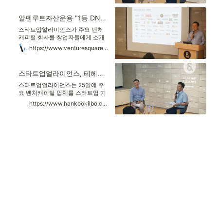
를 비상장벤처에 투자하고 있다. 상
용사나 벤처캐피털 등으로부터 투
장주식투자는 10%에 지나지 않으
자받기 위해 생각해볼 수 있는 질문
알펜루트자산운용 "1등 DNA 가진 스타트업에 투자한다"
며 메자닌 투자가 20% ..
들이다. 김항기 대표는 25일 서울
강남구 스타트업얼라이언스에서
스타트업얼라이언스가 주요 벤처
열린 '테헤란로 펀딩클럽' 행사에
캐피털 회사를 창업자들에게 소개
연사로 나서 '좋은 스타트업을 고르
하는 테헤란로 펀딩클럽 21회를 25
https://www.venturesquare.net/786797
는 방법'에 대해 소개했다. 테헤란
일 개최했다. 이날은 알펜루트자산
로 펀딩클럽은 벤처캐피탈 회사를
운용의 김항기 대표가 연사로 나서
스타트업 관계자들에게 소개하는
알펜루트자산운용의 투자 현황과
스타트업얼라이언스, 테헤란로 펀딩클럽 개최
행사로, 이날은 특별히 자산운용사
투자 철학, 투자 포트폴리오 회사에
가 초청됐다.
대한 이야기를 공유했다. 알펜루트
스타트업얼라이언스는 25일에 주
자산운용의 총 운용자산은 7월 기
요 벤처캐피털 업체를 스타트업 기
준 약 1.12조 원으로 총 투자 비중의
업의 창업자들에게 소개하는 '테헤
https://www.hankookilbo.com/News/Read/201907260991722672?NClass=HB
60%를 비상장벤처에 투자하고 있
란로 펀딩클럽'(사진)을 개최했다
다. 상장주식투자는 10%대로 메자
고 26일 밝혔다. 21회째 열린 이번
닌 투자가 20%, 성장 기업 대출이
행사에는 알펜루트자산운용의 김
10%다.
항기 대표가 연사로 나와 투자 현황
에 대해 소개했다. 이 행사에서 자
산운용사를 소개한 것은 처음이다.
김 대표는 "알펜루트는 헤지펀드
운용사여서 100% 민간 자금을 활
용해 기존 벤처투자사들보다 자유
로운 투자를 할 수 있는 것이 경쟁
력"이라며 "투자 대상 기업의 2대
주주를 지향해 25% 내외 지분을 확
보하면서 창업자의 지분을 지켜주
려고 노력한다"고 밝혔다.