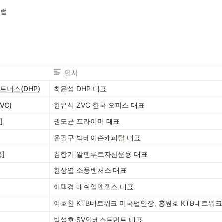
클럽
연사
트너스(DHP)
최윤섭 DHP 대표
VC)
한유식 ZVC 한국 오피스 대표
]
권도균 프라이머 대표
윤필구 빅베이슨캐피탈 대표
]
김항기 알펜루트자산운용 대표
한상엽 소풍벤처스 대표
이택경 매쉬업엔젤스 대표
이호찬 KTB네트워크 미국법인장, 홍원호 KTB네트워
]
박성호 SV인베스트먼트 대표