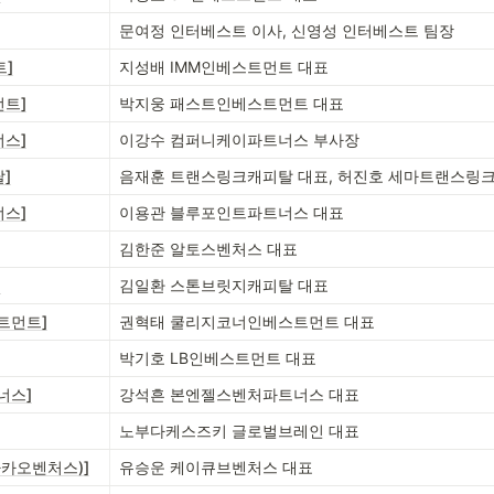
문여정 인터베스트 이사, 신영성 인터베스트 팀장
트]
지성배 IMM인베스트먼트 대표
먼트]
박지웅 패스트인베스트먼트 대표
너스]
이강수 컴퍼니케이파트너스 부사장
]
음재훈 트랜스링크캐피탈 대표, 허진호 세마트랜스링
너스]
이용관 블루포인트파트너스 대표
김한준 알토스벤처스 대표
]
김일환 스톤브릿지캐피탈 대표
트먼트]
권혁태 쿨리지코너인베스트먼트 대표
박기호 LB인베스트먼트 대표
너스]
강석흔 본엔젤스벤처파트너스 대표
노부다케스즈키 글로벌브레인 대표
카카오벤처스)]
유승운 케이큐브벤처스 대표