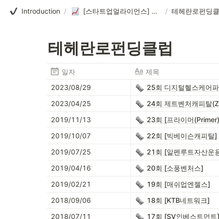
Introduction
/
[스타트업얼라이언스] 테헤란로펀딩클럽
/
테헤란로펀딩
테헤란로펀딩클럽
일자
제목
2023/08/29
25회 디지털헬스케어파
2023/04/25
24회 제트벤처캐피탈(Z
2019/11/13
23회 [프라이머(Primer)
2019/10/07
22회 [빅베이슨캐피탈]
2019/07/25
21회 [알펜루트자산운용
2019/04/16
20회 [소풍벤처스]
2019/02/21
19회 [매쉬업엔젤스]
2018/09/06
18회 [KTB네트워크]
2018/07/11
17회 [SV인베스트먼트