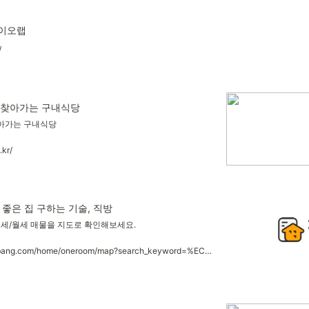
바이오랩
/
 찾아가는 구내식당
찾아가는 구내식당
.kr/
 좋은 집 구하는 기술, 직방
전세/월세 매물을 지도로 확인해보세요.
https://www.zigbang.com/home/oneroom/map?search_keyword=%EC%84%9C%EC%9A%B8%EC%8B%9C&mkt_source=naver_bs_search_pc&keyword=%EB%A9%94%EC%9D%B8%ED%83%80%EC%9D%B4%ED%8B%80