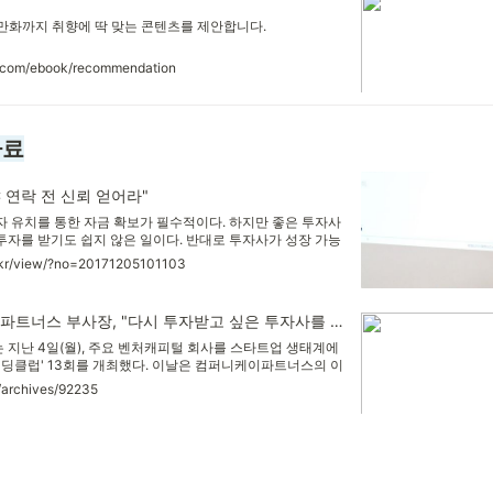
 만화까지 취향에 딱 맞는 콘텐츠를 제안합니다.
ks.com/ebook/recommendation
자료
 연락 전 신뢰 얻어라"
 유치를 통한 자금 확보가 필수적이다. 하지만 좋은 투자사
 투자를 받기도 쉽지 않은 일이다. 반대로 투자사가 성장 가능
 것도 힘든 작업이고, 실패 확률이 높은 사업이다. 이에 컴퍼
o.kr/view/?no=20171205101103
업들이 투자를 받을 때 도움이 될 만 한 팁과, 투자사 관
 공유해 예비 창업가와 투자 업계의 관심을 모았다.
이강수 컴퍼니케이파트너스 부사장, "다시 투자받고 싶은 투자사를 지향"
지난 4일(월), 주요 벤처캐피털 회사를 스타트업 생태계에
펀딩클럽' 13회를 개최했다. 이날은 컴퍼니케이파트너스의 이
 나섰다. 올해 설립 11주년을 맞은 컴퍼니케이파트너스는 오
r/archives/92235
 수익률을 자랑하는 시리즈A 중심 투자사다. 인터넷과 모바
스...