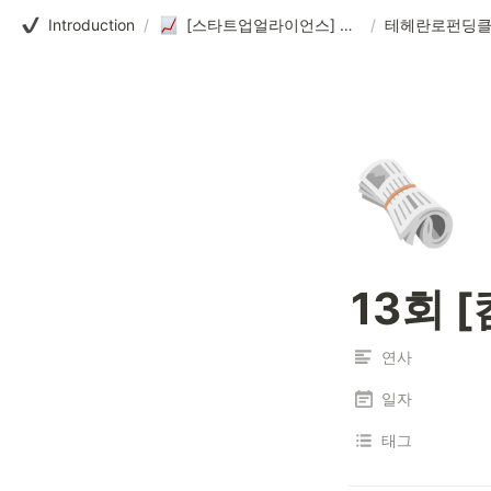
Introduction
/
[스타트업얼라이언스] 테헤란로펀딩클럽
/
테헤란로펀딩
🗞️
13회
연사
일자
태그