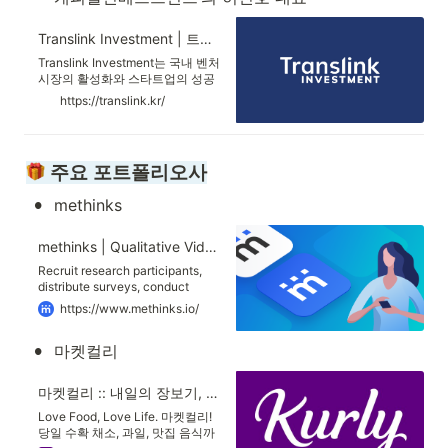
Translink Investment | 트랜스링크 인베스트먼트
Translink Investment는 국내 벤처
시장의 활성화와 스타트업의 성공
적인 해외 진출을 목표로 한국 파트
https://translink.kr/
너들과 미국 실리콘밸리 소재 중견
VC인 Translink Capital이 합작 설
립한 창업투자회사입니다.
 주요 포트폴리오사
•
methinks
methinks | Qualitative Video Remote Research Platform
Recruit research participants,
distribute surveys, conduct
interviews, test your products,
https://www.methinks.io/
and analyze results all in one
platform. Sorry, your browser
•
마켓컬리
doesn't support embedded
videos. Sorry, your browser
doesn't support embedded
마켓컬리 :: 내일의 장보기, 마켓컬리
videos. Create a project and
specify tasks that you need
Love Food, Love Life. 마켓컬리!
participants to perform. Sorry,
당일 수확 채소, 과일, 맛집 음식까
your browser doesn't support