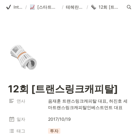
Introduction
/
[스타트업얼라이언스] 테헤란로펀딩클럽
/
테헤란로펀딩클럽
/
12회 [트랜스링크캐피탈]
🗞️
12회 [트랜스링크캐피탈]
연사
음재훈 트랜스링크캐피탈 대표, 허진호 세
마트랜스링크캐피탈인베스트먼트 대표
일자
2017/10/19
태그
투자