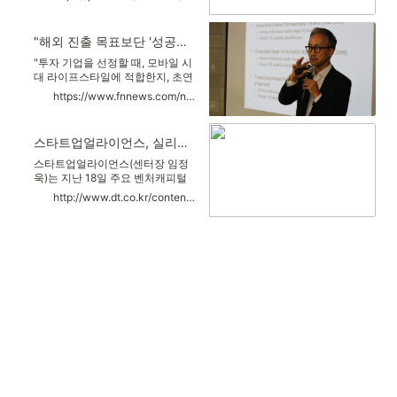
대상 기업' 선정 기준이다. 스타트
인베스트먼트의 허진호 대표가 연
업얼라이언스는 지난 18일 주요 벤
사로 나섰다. 올해로 설립 10주년
처캐피털을 스타트업 생태계에 소
을 맞는 트랜스링크캐피탈은 아시
"해외 진출 목표보단 '성공적인 제품' 만드는 게 우선"
개하는 '테헤란로 펀딩클럽'을 개최
아연결에 특화된 실리콘밸리 벤처
했다고 19일 밝혔다.
캐피털회사다. 주로 미국을 기반으
"투자 기업을 선정할 때, 모바일 시
로 아시아 시장을 진출을 필요로 하
대 라이프스타일에 적합한지, 초연
는 스타트업이나 글로벌하게 확장
결시대에 걸맞은 기기 연결이 가능
https://www.fnnews.com/news/201710191034271762
가능성이 있는 동아시아 기업에 직
한지를 중점적으로 검토한다. 단순
접 투자...
히 기술만 가진 스타트업보다는 보
유한 기술을 특정 산업에 적용해 기
스타트업얼라이언스, 실리콘밸리 VC 초청 펀딩클럽 개최
존 산업의 문제점을 해결하는 스타
트업에 더욱 가치를 둔다."서울 테
스타트업얼라이언스(센터장 임정
헤란로에 위치한 스타트업얼라이
욱)는 지난 18일 주요 벤처캐피털
언스에서 지난 18일 열린 '테헤란로
(VC)을 스타트업 생태계에 소개하
http://www.dt.co.kr/contents.html?article_no=2017101902109960049003
펀딩클럽' 12회에서 세마트랜스링
는 '테헤란로 펀딩클럽' 12회를 개
크캐피털인베스트먼트(이하 세마
최했다고 19일 밝혔다. 12회 펀딩
트랜스링크)의 허진호 대표가 밝힌
클럽의 연사는 음재훈 트랜스링크
투자 대상 기업 선정 기준이다.
캐피털 대표와 허진호 세마트랜스
링크캐피털인베스트먼트(이하 세
마트랜스링크) 대표다. 올해로 설립
10주년을 맞는 트랜스링크캐피탈
은 아시아연결에 특화된 실리콘밸
리 VC다. 미국을 기반으로 아시아
시장을 진출을 필요로 하는 스타트
업이나 글로벌하게 확장 가능성이
있는 동아시아 기업에 직접 투자한
다.