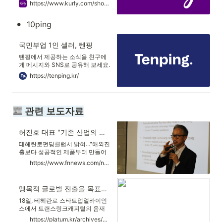
지 내일 아침 문 앞에서 만나요!
https://www.kurly.com/shop/main/index.php?utm_campaign=home&utm_medium=2203&utm_source=1049&utm_content=pc_brand&utm_term=SA_naverBRmain_text
embedded videos.
•
10ping
국민부업 1인 셀러, 텐핑
텐핑에서 제공하는 소식을 친구에
게 메시지와 SNS로 공유해 보세요.
친구가 소식을 클릭하고 다른 친구
https://tenping.kr/
에게 공유하면 최초 공유자 및 단계
별 공유자는 계속 수익이 발생합니
다.
 관련 보도자료
허진호 대표 "기존 산업의 문제점 해결하는 스타트업에 투자"
테헤란로펀딩클럽서 밝혀..."해외진
출보다 성공적인 제품부터 만들어
야" "단순히 기술만 가진 스타트업
https://www.fnnews.com/news/201710191313444184
보다는 보유한 기술을 특정 산업에
적용해 기존 산업의 문제점을 해결
하는 스타트업에 더욱 가치를 둔
맹목적 글로벌 진출을 목표로 해서는 안된다.
다" 허진호 세마트랜스링크캐피털
인베스트먼트 대표가 지난 18일 스
18일, 테헤란로 스타트업얼라이언
타트업얼라이언스에서 진행한 '테
스에서 트랜스링크캐피털의 음재
헤란로 펀딩클럽'에서 밝힌 '투자
훈 대표와 세마트랜스링크캐피털
https://platum.kr/archives/89687