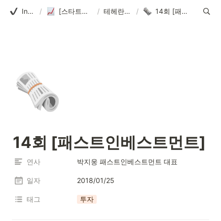
Introduction
/
[스타트업얼라이언스] 테헤란로펀딩클럽
/
테헤란로펀딩클럽
/
14회 [패스트인베스트먼트]
🗞️
14회 [패스트인베스트먼트]
연사
박지웅 패스트인베스트먼트 대표
일자
2018/01/25
태그
투자