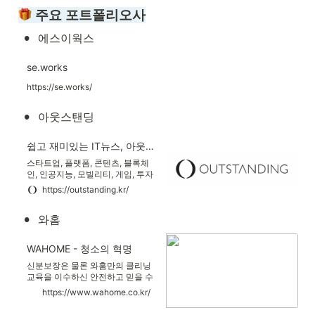
 주요 포트폴리오사
•
에스이웍스
se.works
https://se.works/
•
아웃스탠딩
쉽고 재미있는 IT뉴스, 아웃스탠딩!
스타트업, 플랫폼, 콘텐츠, 블록체
인, 인공지능, 모빌리티, 게임, 투자
등 독자분들이 어렵다고 느끼는 이
https://outstanding.kr/
슈를 쉽고 재미있게 풀어드립니다.
월 정기구독을 통해 아웃스탠딩과
•
와홈
함께 하세요!
WAHOME - 청소의 혁명
신분보장은 물론 와홈만의 클리닝
교육을 이수하신 안전하고 믿을 수
있는 헬퍼를 제공해드립니다. 신청
https://www.wahome.co.kr/
부터 결제까지 30초면 충분합니다.
신청만 해주세요. 당장 내일이라도