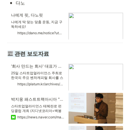
•
다노
와홈이 달려갑니다. 합리적인 가격
으로 최고의 홈클리닝 서비스를 이
용하실 수 있습니다. * 프리미엄, 골
나에게 핏, 다노핏
드 서비스는 별도의 가격으로 이용
할 수 있으며, 일반서비스와는 다른
나에게 딱 맞는 맞춤 운동, 지금 구
퀄리티를 만날 수 있습니다. 해당
독하세요!
서비스는 전화 문의 주시면 신청가
https://dano.me/notice?utm_campaign=paid_media&utm_source=naver_pc&utm_medium=ad_brand_search&utm_content=danofit_promotion&utm_term=maintext&NaPm=ct%3Dl0kn32kg%7Cci%3D0z40002SCgzwkIT%2Dt12h%7Ctr%3Dbrnd%7Chk%3D7f97dae5128a643ade3a4df715d5f2231cd4f8f4
능합니다.
 관련 보도자료
'회사 만드는 회사' 대표가 말하는 컴퍼니빌딩
25일 스타트업얼라이언스 주최로
한국의 주요 벤처캐피털 회사를 스
타트업 생태계에 소개하는 '테헤란
https://platum.kr/archives/94917
로 펀딩클럽' 행사가 열렸다. 14회
를 맞이하는 이날 행사에는 '회사를
만드는 회사', 컴퍼니빌더
박지웅 패스트트랙아시아 "트렌드보다 내실"
(Company Builder)로서 패스트파
이브, 패스트캠퍼스, 소울부스터,
스타트업얼라이언스 테헤란로 펀
스트라입스 등의 파트너 자회사를
딩클럽 개최 (지디넷코리아=백봉
창업하고, 투자 전...
삼 기자)성공한 벤처투자자에서 창
https://news.naver.com/main/read.naver?mode=LSD&mid=sec&oid=092&aid=0002130318&sid1=001
업가로 변신한 박지웅 패스트트랙
아시아 대표가 올해와 내년 창업가
들에게 좋은 투자 환경이 조성될 것