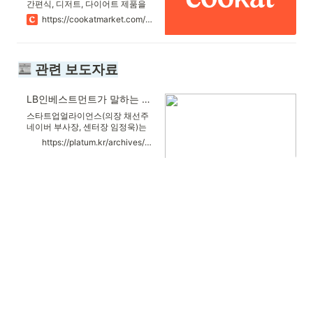
정보취급방침을 정하여 이용자 권
간편식, 디저트, 다이어트 제품을
익 보호에 최선을 다하고 있습니다.
한 눈에!
https://cookatmarket.com/ko?utm_source=n_cookatmarket&utm_medium=BS_mainText_PC&utm_campaign=search&utm_term=%EC%BF%A0%EC%BA%A3&NaPm=ct%3Dl0krdgfs%7Cci%3D0Au0003pJgzw%2Dk5%2DA13b%7Ctr%3Dbrnd%7Chk%3D482bd5ff83c6e1c95ab94c7d2fc9066ec0627234
본 개인정보취급방침은 회사에서
제공하는 서비스에 적용되며 아래
와 같은 내용을 담고 있습니다.
 관련 보도자료
LB인베스트먼트가 말하는 중국 스타트업 생태계
스타트업얼라이언스(의장 채선주
네이버 부사장, 센터장 임정욱)는
지난 26일, 주요 벤처캐피탈 회사
https://platum.kr/archives/80250
를 스타트업생태계에 소개하는 '테
헤란로 펀딩클럽' 7회를 개최했다.
이날은 운용자산 규모로 한국 2위
벤처캐피탈이며 한국과 중국의 IT,
바이오 등 다양한 분야 스타트업에
적극적으로 투자하는 LB인베스트
먼트의 박기호 VC부문 대표가 연
사로 나섰...