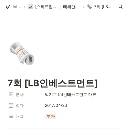
Introduction
/
[스타트업얼라이언스] 테헤란로펀딩클럽
/
테헤란로펀딩클럽
/
7회 [LB인베스트먼트]
🗞️
7회 [LB인베스트먼트]
연사
박기호 LB인베스트먼트 대표
일자
2017/04/26
태그
투자