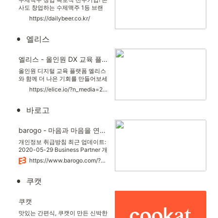
사도 창업하는 수제맥주 1등 브랜
드 생활맥주!
https://dailybeer.co.kr/
•
엘리스
엘리스 - 올인원 DX 교육 플랫폼
올인원 디지털 교육 플랫폼 엘리스
와 함께 더 나은 기회를 만들어보세
요
https://elice.io/?n_media=27758&n_query=%EC%97%98%EB%A6%AC%EC%8A%A4&n_rank=1&n_ad_group=grp-a001-04-000000024605431&n_ad=nad-a001-04-000000171059218&n_keyword_id=nkw-a001-04-000004199661890&n_keyword=%EC%97%98%EB%A6%AC%EC%8A%A4&n_campaign_type=4&n_contract=tct-a001-04-000000000495121&n_ad_group_type=5&NaPm=ct%3Dl0krfkts%7Cci%3D0zG0000YJwzwNhqMyv3m%7Ctr%3Dbrnd%7Chk%3D00bcabab87c6a9af66b8fe5bd6dd5e513a0e62b8
•
바로고
barogo - 마음과 마음을 연결합니다
개인정보 취급방침 최근 업데이트:
2020-05-29 Business Partner 개
인정보취급방침 개인정보 취급방
https://www.barogo.com/?src=naver_br&kw=000004&utm_source=naverbs&utm_medium=pc&utm_term=%EB%B0%94%EB%A1%9C%EA%B3%A0&utm_content=title&utm_campaign=sa&NaPm=ct%3Dl0kr8kig%7Cci%3D0yG0003RJ2zwXiOApfoG%7Ctr%3Dbrnd%7Chk%3D8c2010473d5e05fcc500b109a8a122f656fb0be0
침 바로고(이하 '회사')는 정보통신
망 이용촉진 및 정보보호 등에 관한
•
쿠캣
법률, 개인정보보호법, 통신비밀보
호법, 전기통신사업법 등 정보통신
서비스제공자가 준수하여야 할 관
쿠캣
련 법령상의 개인정보보호 규정을
준수하며, 관련 법령에 의거한 개인
맛있는 간편식, 쿠캣이 만든 신박한