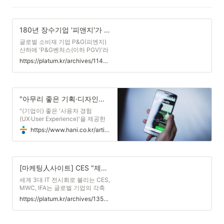
180년 장수기업 '피앤지'가 찾는 한국 스타트업은 어디?
글로벌 소비재 기업 P&G(피엔지)
산하에 'P&G벤처스(이하 PGV)'라
는 기업주도형 벤처캐피털(CVC)
https://platum.kr/archives/114917
이 있다. 3년 전 신시내티서 시작된
PGV는 유망 스타트업에 투자하는
역할도 하지만, 방점은 모기업이
하지 않는 비지니스 모델을 발굴해
미래 성장 동력을 찾는 것에 있다.
"아무리 좋은 기획·디자인이어도 사용자가 원하지 않으면 무용지물"
최근에는 중국을 중심으로 한 아시
"(기업이) 좋은 '사용자 경험
아 팀...
(UX·User Experience)'을 제공한
다는 것은 사용자에게 물어보지 않
https://www.hani.co.kr/arti/economy/it/858708.html
고 이루어질 수 없습니다. 아무리
좋은 컨셉과 디자인이 있더라도 그
것이 사용자가 원하는 것이 아니라
면 아무 소용이 없거든요." 세계적
인 음악 스트리밍 서비스 업체 '스
[마케팅人사이트] CES "제대로 된 제품, 뻔뻔한 직원과 함께 가라"
포티파이(Spotify)'에서 사용자 연
세계 3대 IT 전시회로 불리는 CES,
구조사원(User Researcher)으로
MWC, IFA는 글로벌 기업의 각축
일하는 백원희씨의 말이다. 스포티
장이다. 전 세계 미디어의 이목이
파이는 애플뮤직, 유튜브 프리미엄
https://platum.kr/archives/135853
집중된 가운데 각 기업은 신제품과
등 '테크 자이언트' 기업이 운영하
신기술을 경쟁적으로 선보이고 의
는 음원 서비스를 제치고 세계 음
사결정자들이 모여 미래 비즈니스
원 시장 점유율 1위를 차지하고 있