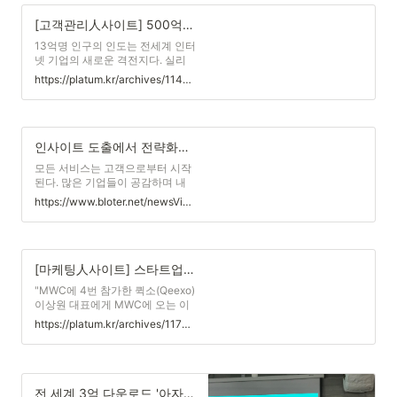
를 위한 합종연횡을 발표한다. 3대
다.
전시회는 글로벌 대기업뿐만 아니
[고객관리人사이트] 500억 투자받은 韓 핀테크 스타트업의 인도 CS 분투기
라 각국 스타트업이 세계와 접점을
13억명 인구의 인도는 전세계 인터
만드는 자리이기도 하다. 유레카파
넷 기업의 새로운 격전지다. 실리
크(CES), ...
콘밸리나 이스라엘 등이 스타트업
https://platum.kr/archives/114341
의 메카라고 한다면 인도는 향후
10년 가장 성장성이 높은 지역으
로, 글로벌 스타트업들의 진출과
투자가 치열하게 진행되고 있는 열
전의 현장이라 할 수 있다. 밸런스
인사이트 도출에서 전략화까지, '스포티파이'의 유저리서치
히어로는 인도에 진출한 한국 스타
모든 서비스는 고객으로부터 시작
트업 중 가장 앞단에 서 있는 기업
된다. 많은 기업들이 공감하며 내
이다. 대표 상품은 선불제 ...
세우는 가치다. 특히 시장에서 빠
https://www.bloter.net/newsView/blt201807250002
르게 성장해야 하는 스타트업들은
이 말을 더 절실히 생각한다. 실제
로 내 서비스를 이용하는, 혹은 이
용하고자 하는 고객이 누구인지 만
나고 제품 전략 방향을 얼마나 잘
[마케팅人사이트] 스타트업이 해외 전시회에 갈 때 준비해야 할 것
세워나갔느냐가 서비스 흥망을 좌
"MWC에 4번 참가한 퀵소(Qeexo)
우하기까지 했다.
이상원 대표에게 MWC에 오는 이
유를 물은적이 있다. 그는 '우선 많
https://platum.kr/archives/117847
은 사람들이 오기에 기업홍보는 물
론, 새로운 고객을 발굴할 수 있으
며, 기업 의사결정권자들과 미팅이
가능하다'는 답을 했다. 그리고 무
엇보다 중요한 것으로 '직원 사기
전 세계 3억 다운로드 '아자르' 글로벌 공략기