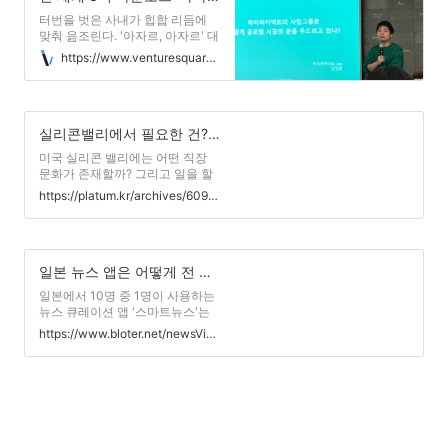
진작'이라고 부연했다. ...
터번을 벗은 사내가 힙합 리듬에
맞춰 읊조린다. '아자르, 아자르' 대
여섯 명의 사내는 아자르를 외치며
https://www.venturesquare.net/775025
중독성 있는 춤을 선보인다. 사우
디아라비아 영상 광고의 한 장면이
다. 이들이 주문처럼 외우는 아자
르의 정체는 하이퍼커넥트가 선보
인 영상 메신저다. 2014년 세계 시
실리콘밸리에서 필요한 건? 네트워크와 자신감
장에 첫 선을 보인 아자르는 현재
미국 실리콘 밸리에는 어떤 직장
230개 국가에서 19개 언어로 서비
문화가 존재할까? 그리고 일을 할
스되고 있다.
때 필요한 태도는 어떤 점이 있을
https://platum.kr/archives/60988
까? 8일 스타트업 얼라이언스에서
열린 테헤란로 런치클럽에선 19년
간 미국에서 생활하며 다양한 직장
과 직군을 경험해 본 이충민 씨가
미국 생활 경험담을 전했다. 그는
일본 뉴스 앱은 어떻게 전 세계 3500만 다운로드를 기록했나
여성 엔지니어로 지내본 실리콘 밸
일본에서 10명 중 1명이 사용하는
리에서는 '자신감'과 '네트워킹'이
뉴스 큐레이션 앱 '스마트뉴스'는
중요하다고 조언했다....
'전 세계에 양질의 정보를 필요한
https://www.bloter.net/newsView/blt201810310007
사람에게 전달한다'는 사명을 가지
고 서비스를 하고 있다. 스마트뉴
스에는 글, 영상, 사진 등 읽고 볼
수 있는 모든 콘텐츠가 모여 있다.
여기에 일본 현지를 포함해 테크크
런치, 복스, 바이스 등 해외 주요 언
론과도 사업 제휴를 맺으며 전 세