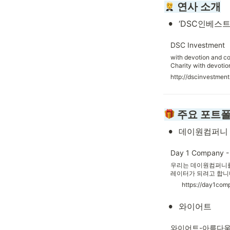
 연사 소개
•
‘DSC인베스
DSC Investment
with devotion and c
Charity with devoti
Shelter Charity wit
http://dscinvestmen
Dream Shelter C
에게 투자하는 벤처캐
 주요 포트
•
데이원컴퍼니
Day 1 Company - 
우리는 데이원컴퍼니를
레이터가 되려고 합니다
객의 긴 라이프 사이
https://day1com
파트너가 되고 싶습니
•
와이어트
와이어트-아름다움의 