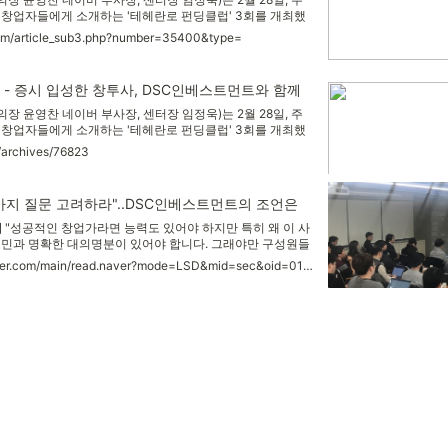
 창업자들에게 소개하는 '테헤란로 펀딩클럽' 3회를 개최했
DSC인베스트먼트 대표가 연사로 나서 DSC인베스트먼트의 비
.com/article_sub3.php?number=35400&type=
을 대상으로 한 비즈니스 조언 등을 공유했다.16년간 벤처캐
 윤건수 대표가 2012년 독립해서 설립한 DSC인베스트먼
벤처캐피털로서는 보기드물게 코스닥 주식시장에 상장하며 화..
- 증시 입성한 창투사, DSC인베스트먼트와 함께
 윤영찬 네이버 부사장, 센터장 임정욱)는 2월 28일, 주
 창업자들에게 소개하는 '테헤란로 펀딩클럽' 3회를 개최했
DSC인베스트먼트 대표가 연사로 나서 DSC인베스트먼트의 비
r/archives/76823
을 대상으로 한 비즈니스 조언 등을 공유했다. 16년간 벤처
 윤...
지 질문 고려하라"..DSC인베스트먼트의 조언은
 "성공적인 창업가라면 능력도 있어야 하지만 특히 왜 이 사
고민과 명확한 대의명분이 있어야 합니다. 그래야만 구성원들
유하면서 앞으로 나갈 수 있습니다." 벤처캐피털로는 드물게
https://news.naver.com/main/read.naver?mode=LSD&mid=sec&oid=018&aid=0003761504&sid1=001
화제를 모은 DSC인베스트먼트의 윤건수 대표가 지난 2월28
' 3회 연사로 나섰다.