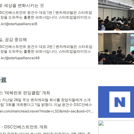
로 세상을 변화시키는 것
SC인베스트먼트 윤건수 대표 1편 | 벤처캐피털은 스타트업
성장을 도와주는 훌륭한 파트너입니다. 스타트업얼라이언스
계에 좋은 VC를 소개하고, 창업자들이 VC와 더 가까워질 수
o.kr/@startupalliance/8
있도록 2017년 2월부터 테헤란로 펀딩클럽을 개최해왔습니
스가 세 번째로 소개한 벤처캐피털은 DSC인베스트먼트입
대표의
일, 공감 중요해
SC인베스트먼트 윤건수 대표 2편 | 벤처캐피털은 스타트업
성장을 도와주는 훌륭한 파트너입니다. 스타트업얼라이언스
계에 좋은 VC를 소개하고, 창업자들이 VC와 더 가까워질 수
o.kr/@startupalliance/48
있도록 2017년 2월부터 테헤란로 펀딩클럽을 개최해왔습니
스가 세 번째로 소개한 벤처캐피털은 DSC인베스트먼트입
인베스트
자료
 '테헤란로 펀딩클럽' 개최
지난달 28일 주요 벤처캐피털 회사를 창업자들에게 소개
럽' 3회를 개최했다고 1일 밝혔다. 이날 윤건수 DSC인베스
 나서 DSC인베스트먼트의 비전과 투자론, 스타트업을 대상
https://news.naver.com/main/read.naver?mode=LSD&mid=sec&oid=014&aid=0003783384&sid1=001
 등을 공유했다. 지난 2012년 설립된 DSC인베스트먼트는
피털로서는 보기 드물게 코스닥 주식시장에 상장하며 화제를
- DSC인베스트먼트 개최
 윤영찬 네이버 부사장, 센터장 임정욱)는 2월 28일, 주