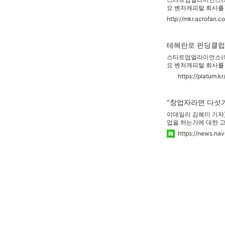
요 벤처캐피털 회사를
다. 이날은 윤건수 
http://mkr.acrofan
전과 투자론, 스타트업
피털리스트로 활약하던
트는 지난해 12월 
테헤란로 펀딩클럽 
스타트업얼라이언스(의장
요 벤처캐피털 회사를
다. 이날은 윤건수 
https://platum.k
전과 투자론, 스타트업
캐피털리스트로 활약하던
"창업자라면 다섯가
이데일리 김혜미 기자]
업을 하는가에 대한 
이 다 같이 비전을 공
코스닥 시장에 상장, 
일 '테헤란로 펀딩클럽