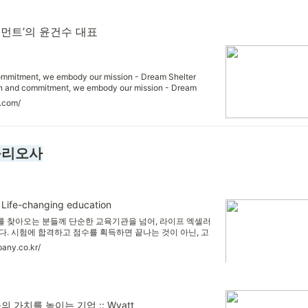
트먼트’의 윤건수 대표
ommitment, we embody our mission - Dream Shelter
on and commitment, we embody our mission - Dream
h devotion and commitment, we embody our mission -
t.com/
harity What We Do DSC는 패러다임을 이끌 혁신적인 기업가들
피탈입니다.
폴리오사
Life-changing education
 찾아오는 분들께 단순한 교육기관을 넘어, 라이프 엑셀러
. 시험에 합격하고 점수를 획득하면 끝나는 것이 아닌, 고
클을 함께하며 지속적인 컨텐츠와 서비스를 제공하는 인생의
pany.co.kr/
다.
가치를 높이는 기업 :: Wyatt